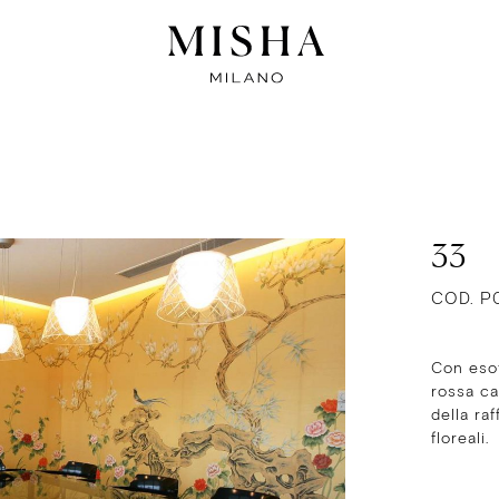
33
COD. P
Con eso
rossa ca
della ra
floreali.