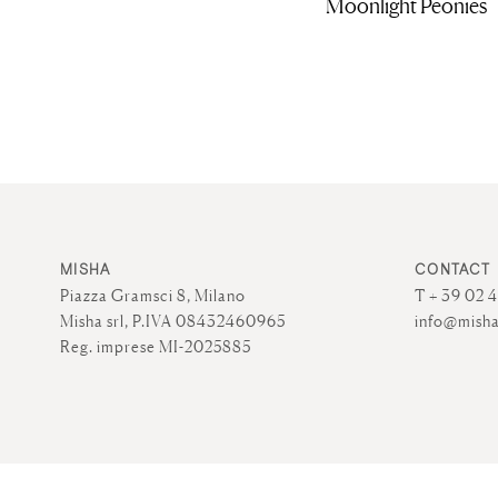
Moonlight Peonies
MISHA
CONTACT
Piazza Gramsci 8, Milano
T + 39 02 
Misha srl, P.IVA 08432460965
info@misha
Reg. imprese MI-2025885