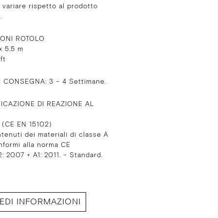
variare rispetto al prodotto
.
IONI ROTOLO
x 5,5 m
 ft
I CONSEGNA: 3 – 4 Settimane.
ICAZIONE DI REAZIONE AL
2 (CE EN 15102)
ntenuti dei materiali di classe A
nformi alla norma CE
: 2007 + A1: 2011. – Standard.
IEDI INFORMAZIONI