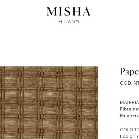
Pape
COD. N
MATERI
Fibre na
Paper-r
COLOR
I colori