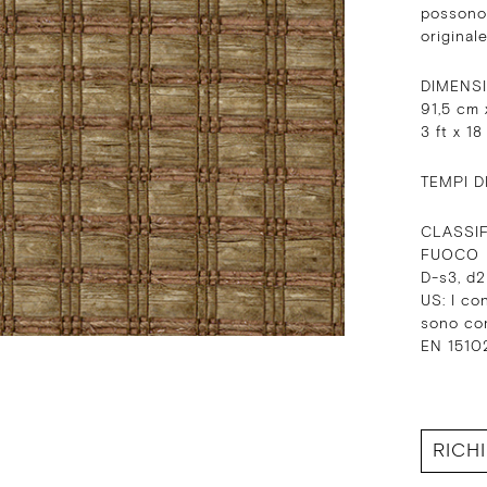
possono 
originale
DIMENS
91,5 cm 
3 ft x 18
TEMPI D
CLASSIF
FUOCO
D-s3, d
US: I co
sono co
EN 15102
RICH