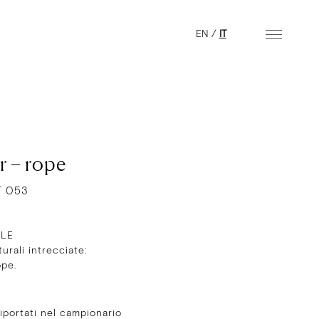
EN
/
IT
r – rope
T 053
ALE
turali intrecciate:
ope.
E
 riportati nel campionario