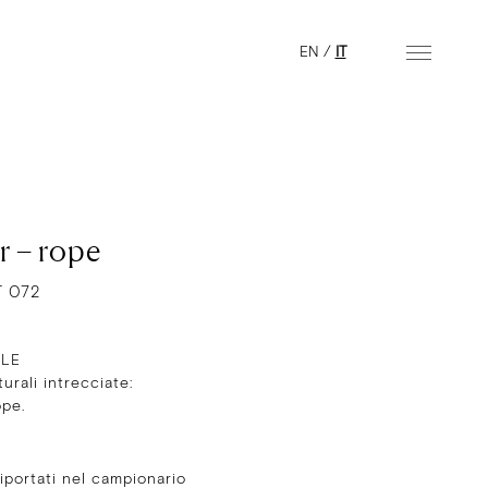
EN
/
IT
r – rope
T 072
ALE
turali intrecciate:
ope.
E
 riportati nel campionario