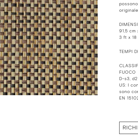
possono 
originale
DIMENS
91,5 cm 
3 ft x 18
TEMPI D
CLASSIF
FUOCO
D-s3, d
US: I co
sono co
EN 15102
RICH