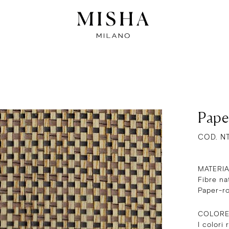
Pape
COD. N
MATERI
Fibre na
Paper-r
COLOR
I colori