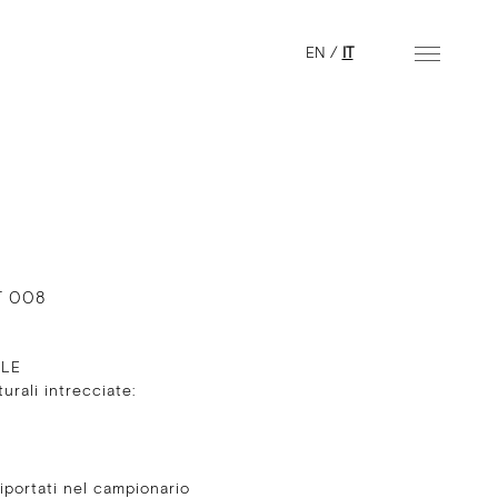
EN
/
IT
T 008
ALE
turali intrecciate:
E
 riportati nel campionario