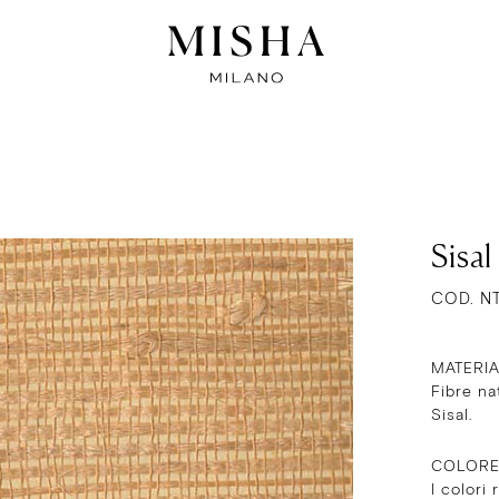
Sisal
COD. N
MATERI
Fibre na
Sisal.
COLOR
I colori