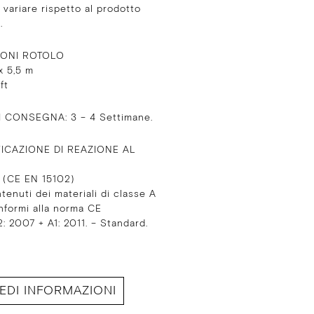
variare rispetto al prodotto
.
IONI ROTOLO
x 5,5 m
 ft
I CONSEGNA: 3 – 4 Settimane.
ICAZIONE DI REAZIONE AL
2 (CE EN 15102)
ntenuti dei materiali di classe A
nformi alla norma CE
: 2007 + A1: 2011. – Standard.
IEDI INFORMAZIONI