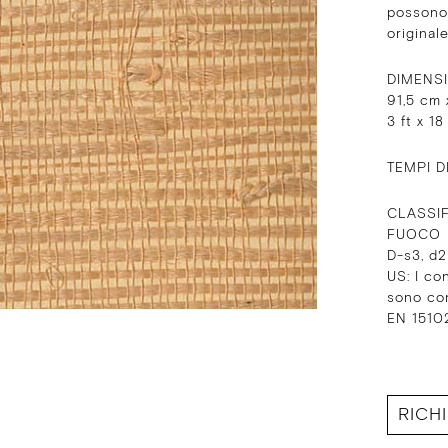
possono 
originale
DIMENS
91,5 cm 
3 ft x 18
TEMPI D
CLASSIF
FUOCO
D-s3, d
US: I co
sono co
EN 15102
RICH