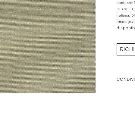
conformit
CLASSE I, 
italiana,
omologazio
disponib
RICH
CONDIVI