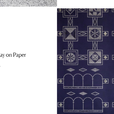
way on Paper
r