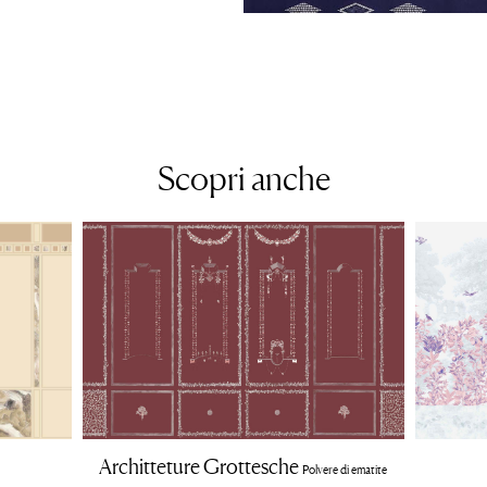
Scopri anche
Architteture Grottesche
Polvere di ematite