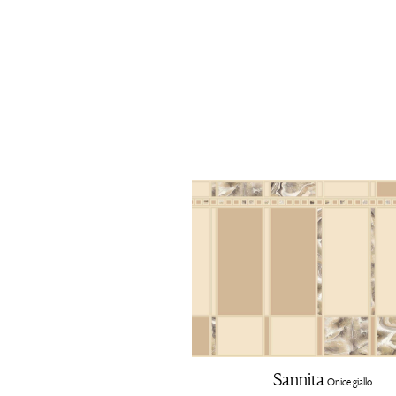
Sannita
Onice giallo